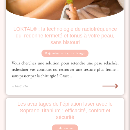
LOKTAL® : la technologie de radiofréquence
qui redonne fermeté et tonus à votre peau,
sans bistouri
Rajeunissement sans chirurgie
Vous cherchez une solution pour retendre une peau relâchée,
redessiner vos contours ou retrouver une texture plus ferme…
sans passer par la chirurgie ? Grâce...
⟶
le 16/01/26
Les avantages de l’épilation laser avec le
Soprano Titanium : efficacité, confort et
sécurité
Epilation laser