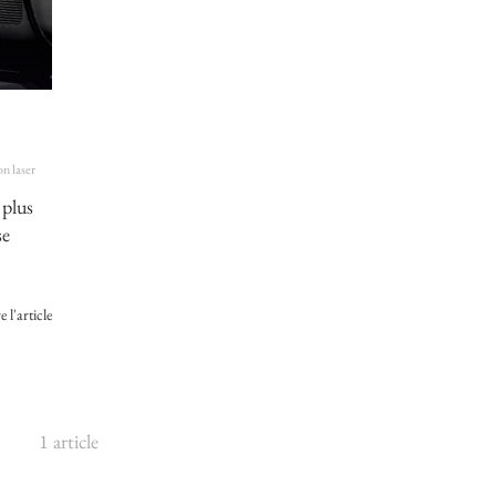
on laser
 plus
se
e l'article
1 article