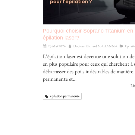
Pourquoi choisir Soprano Titanium en
épilation laser?
23 Mai 2024
Docteur Richard MAHANNA
Epilati
L'épilation laser est devenue une solution de
en plus populaire pour ceux qui cherchent à 
débarrasser des poils indésirables de manière
permanente et...
Lir
épilation permanente