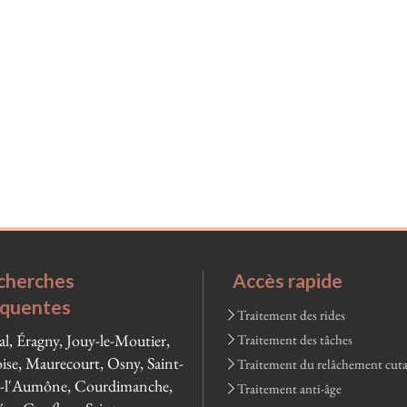
cherches
Accès rapide
équentes
Traitement des rides
al, Éragny, Jouy-le-Moutier,
Traitement des tâches
ise, Maurecourt, Osny, Saint-
Traitement du relâchement cut
-l'Aumône, Courdimanche,
Traitement anti-âge