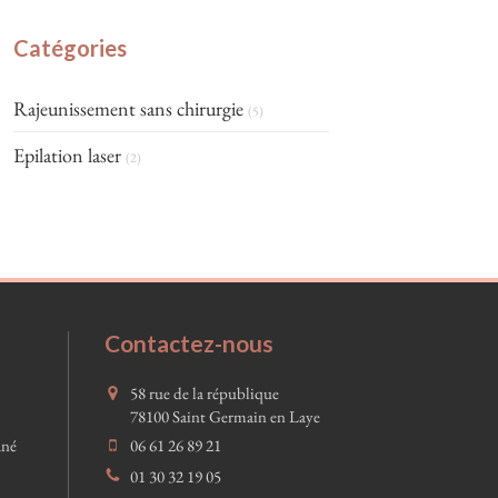
Catégories
Rajeunissement sans chirurgie
(5)
Epilation laser
(2)
Contactez-nous
58 rue de la république
78100
Saint Germain en Laye
ané
06 61 26 89 21
01 30 32 19 05