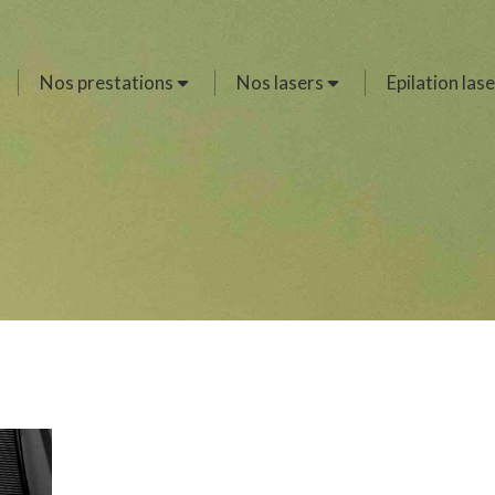
Nos prestations
Nos lasers
Epilation lase