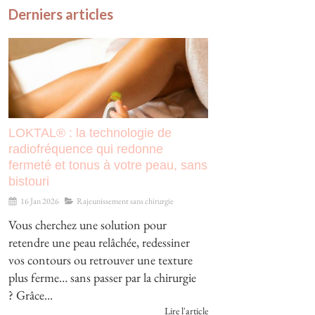
Derniers articles
LOKTAL® : la technologie de
radiofréquence qui redonne
fermeté et tonus à votre peau, sans
bistouri
16 Jan 2026
Rajeunissement sans chirurgie
Vous cherchez une solution pour
retendre une peau relâchée, redessiner
vos contours ou retrouver une texture
plus ferme… sans passer par la chirurgie
? Grâce...
Lire l'article