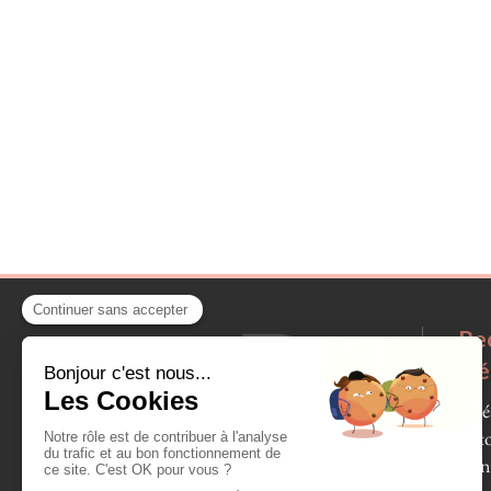
Re
fr
Vauré
Ponto
Ouen