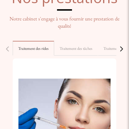
Notre cabinet s'engage à vous fournir une prestation de
qualité
Traitement des rides
Traitement des tâches
Traitement du r